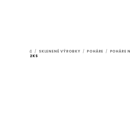
Prejsť na obsah
/
SKLENENÉ VÝROBKY
/
POHÁRE
/
POHÁRE 
DOMOV
2KS