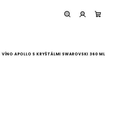
Hľadať
Prihlásenie
Nákupný koš
E VÍNO APOLLO S KRYŠTÁLMI SWAROVSKI 360 ML