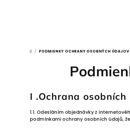
Prejsť na obsah
/
PODMIENKY OCHRANY OSOBNÝCH ÚDAJOV
DOMOV
Podmien
I .Ochrana osobních
1.1.
Odesláním objednávky z internetového
podmínkami ochrany osobních údajů, že vy