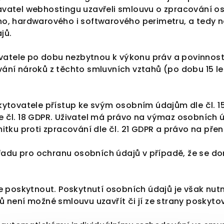
vatel webhostingu uzavřeli smlouvu o zpracování os
o, hardwarového i softwarového perimetru, a tedy n
jů.
ivatele po dobu nezbytnou k výkonu práv a povinnost
ání nároků z těchto smluvních vztahů (po dobu 15 le
tovatele přístup ke svým osobním údajům dle čl. 15 
l. 18 GDPR. Uživatel má právo na výmaz osobních údajů
tku proti zpracování dle čl. 21 GDPR a právo na přeno
Úřadu pro ochranu osobních údajů v případě, že se d
je poskytnout. Poskytnutí osobních údajů je však nu
není možné smlouvu uzavřít či jí ze strany poskytova