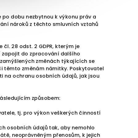
vše po dobu nezbytnou k výkonu práv a
vání nároků z těchto smluvních vztahů
čl. 28 odst. 2 GDPR, kterým je
 zapojit do zpracování dalšího
 zamýšlených změnách týkajících se
̊či těmto změnám námitky. Poskytovatel
i na ochranu osobních údajů, jak jsou
následujícím způsobem:
tele, tj. pro výkon veškerých činností
ých osobních údajů tak, aby nemohlo
rátě, neoprávněným přenosům, k jejich