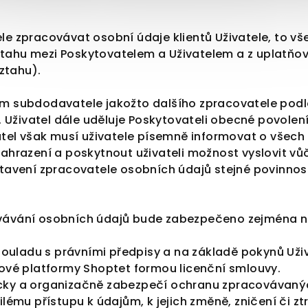
tele zpracovávat osobní údaje klientů Uživatele, to 
ztahu mezi Poskytovatelem a Uživatelem a z uplatňo
ztahu).
ím subdodavatele jakožto dalšího zpracovatele podle 
 Uživatel dále uděluje Poskytovateli obecné povolení
tel však musí uživatele písemně informovat o všech
h nahrazení a poskytnout uživateli možnost vyslovit vu
avení zpracovatele osobních údajů stejné povinnost
ovávání osobních údajů bude zabezpečeno zejména 
uladu s právními předpisy a na základě pokynů Uživa
vé platformy Shoptet formou licenční smlouvy.
icky a organizačně zabezpečí ochranu zpracovávan
u přístupu k údajům, k jejich změně, zničení či zt