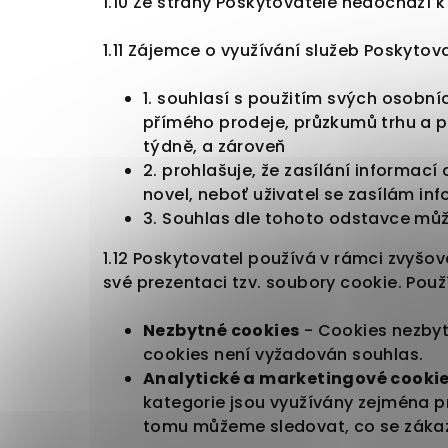
1.10 Ze strany Poskytovatele nedochází
1.11 Zájemce o využívání služeb Poskyto
1. souhlasí s použitím svých osobní
přímého prodeje, průzkumů trhu a př
týdně, a zároveň
2. prohlašuje, že zasílání informací
novel, neboť uživatel se zasílám info
3. Souhlas dle tohoto odstavce můž
1.12 Poskytovatel používá v rámci zvyšov
své prezentaci tzv. soubory cookie. Pou
Nezbytné cookies
- Cookies nezbyt
cookies není vyžadován souhlas.
Analytické a marketingové cooki
kategorie jsou využívány zejména p
tomu můžeme sledovat, co se zákazn