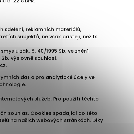
lu č. 22 GDPR.
h sdělení, reklamních materiálů,
tích subjektů, ne však častěji, než 1x
 smyslu zák. č. 40/1995 Sb. ve znění
4 Sb. výslovně souhlasí.
cz.
nymních dat a pro analytické účely ve
echnologie.
ternetových služeb. Pro použití těchto
ván souhlas. Cookies spadající do této
telů na našich webových stránkách. Díky