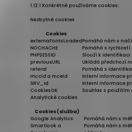
1.12.1 Konkrétně používáme cookies:
Nezbytné cookies
Cookies
externaFontsLoaded
Pomáhá nám s načí
NOCHACHE
Pomáhá s rychlostí
PHPSESSID
Slouží k identifikaci
previousURL
Ukládá předchozí n
referal
Pomáhá s identifika
mccid a mceid
Interní informace p
SRV_id
Interní informace p
CookiesOK
Souhlas s použitím
Analytické cookies
Cookies (služba)
Google Analytics
Pomáhá nám s měř
Smartlook a
Pomáhá nám s měř