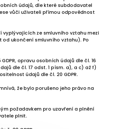
obních údajů, dle které subdodavatel
ese vůči uživateli přímou odpovědnost
í vyplývajících ze smluvního vztahu mezi
t od ukončení smluvního vztahu). Po
GDPR, opravu osobních údajů dle čl. 16
 dle čl. 17 odst. 1 písm. a), a c) až f)
sitelnost údajů dle čl. 20 GDPR.
omnívá, že bylo porušeno jeho právo na
tným požadavkem pro uzavření a plnění
tele plnit.