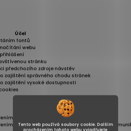
Účel
táním fontů
 načítání webu
 přihlášení
avštívenou stránku
ci předchozího zdroje návstěv
ro zajištění správného chodu stránek
ro zajištění vysoké dostupnosti
 cookies
Účel
ením a vyhodnocováním uspěšnosti webu
ením a vyhodnocováním uspěšnosti webu a komuni
Tento web používá soubory cookie. Dalším
procházením tohoto webu vyjadřujete