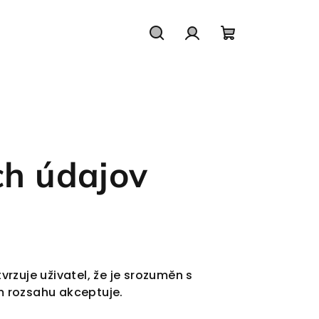
Hľadať
Prihlásenie
Nákupný koš
h údajov
zuje uživatel, že je srozuměn s
ém rozsahu akceptuje.