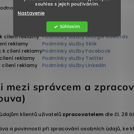
souhlas s jejich používáním.
yhodnocováním úspěsnosti a zlepšování webu
Nastavenie
Súhlasím
l
 cílení reklamy
Podmínky služby Google Adwords
lení reklamy
Podmínky služby Sklik
k cílení reklamy
Podmínky služby Facebook
cílení reklamy
Podmínky služby Twitter
 cílení reklamy
Podmínky služby LinkedIn
sti mezi správcem a zpraco
ouva)
údajům klientů uživatelů
zpracovatelem
dle čl. 28 G
va a povinnosti při zpracování osobních údajů, ke kt