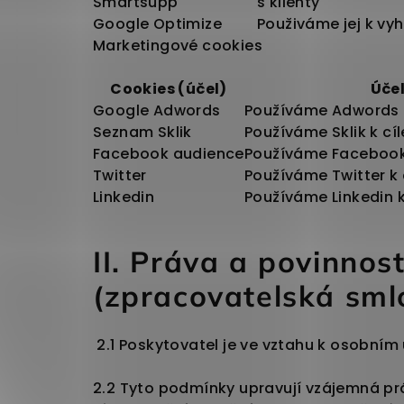
Smartsupp
s klienty
Google Optimize
Použiváme jej k v
Marketingové cookies
Cookies (účel)
Úče
Google Adwords
Používáme Adwords k
Seznam Sklik
Používáme Sklik k cí
Facebook audience
Používáme Facebook 
Twitter
Používáme Twitter k 
Linkedin
Používáme Linkedin k
II. Práva a povinno
(zpracovatelská sml
2.1
Poskytovatel je ve vztahu k osobním 
2.2 Tyto podmínky upravují vzájemná prá