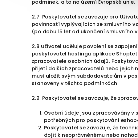
podmínek, a to na území Evropské unie.
2.7. Poskytovatel se zavazuje pro Uživa
povinností vyplývajících ze smluvního v
(po dobu 15 let od ukončení smluvního v
2.8
Uživatel uděluje povolení se zapojen
poskytovatel hostingu aplikace Shoptet.
zpracovatele osobních údajů, Poskytova
přijetí dalších zpracovatelů nebo jejic
musí uložit svým subdodavatelům v post
stanoveny v těchto podmínkách.
2.9. Poskytovatel se zavazuje, že zprac
Osobní údaje jsou zpracovávány v so
potřebných pro poskytování eshopo
Poskytovatel se zavazuje, že techn
dojít k neoprávněnému nebo nahodilém