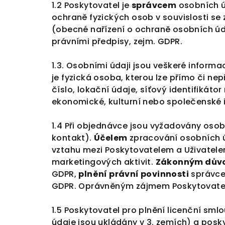
1.2 Poskytovatel je
správcem
osobních úd
ochraně fyzických osob v souvislosti s
(obecné nařízení o ochraně osobních úda
právními předpisy, zejm. GDPR.
1.3. Osobními údaji jsou
veškeré informac
je fyzická osoba, kterou lze přímo či ne
číslo, lokační údaje, síťový identifikátor
ekonomické, kulturní nebo společenské i
1.4 Při objednávce jsou vyžadovány osob
kontakt).
Účelem
zpracování osobních úd
vztahu mezi Poskytovatelem a Uživatelem
marketingových aktivit.
Zákonným dů
GDPR,
plnění právní povinnosti
správce 
GDPR. Oprávněným zájmem Poskytovatele
1.5 Poskytovatel pro plnění licenční sm
údaje jsou ukládány v 3. zemích) a pos