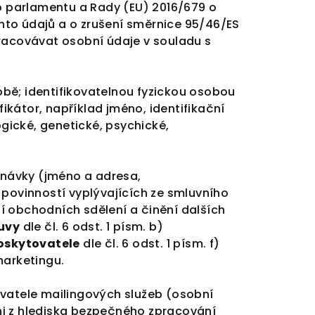
ho parlamentu a Rady (EU) 2016/679 o
hto údajů a o zrušení směrnice 95/46/ES
pracovávat osobní údaje v souladu s
obě; identifikovatelnou fyzickou osobou
ikátor, například jméno, identifikační
logické, genetické, psychické,
ednávky (jméno a adresa,
 povinností vyplývajících ze smluvního
í obchodních sdělení a činění dalších
uvy
dle čl. 6 odst. 1 písm. b)
oskytovatele
dle čl. 6 odst. 1 písm. f)
arketingu.
ovatele mailingových služeb (osobní
ni z hlediska bezpečného zpracování