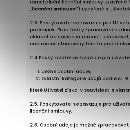
rámci plnění licenční smlouvy uzavře
„
licenční smlouva
“) uzavřené s Uživatel
2.3. Poskytovatel se zavazuje pro Uživat
podmínek. Prostředky zpracování budou
ukládat na nosiče informací, uchovávat,
nad rámec stanovený těmito podmínka
2.4 Poskytovatel se zavazuje pro uživat
běžné osobní údaje,
zvláštní kategorie údajů podle čl. 9
které Uživatel získal v souvislosti s vlas
2.5. Poskytovatel se zavazuje pro uživa
licenční smlouvy.
2.6. Osobní údaje je možné zpracovávat 