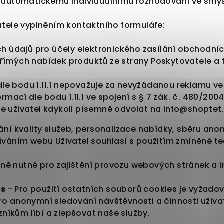
 k automatickému individuálnímu rozhodování ve smys
vatele vyplněním kontaktního formuláře:
ch údajů pro účely elektronického zasílání obchodníc
ímých nabídek produktů ze strany Poskytovatele a tře
 dle bodu 1.11.1 nepovažuje za nevyžádanou reklamu ve
rmací dle bodu 1.11.1 ve spojení s § 7 zák. č. 480/200
e uživatel kdykoli písemně odvolat na info@shoptet.
ání kvality služeb, personalizace nabídky, sběru ano
žíváním webu Uživatel souhlasí s použitím zmíněné t
ně nutné pro zajištění provozu webových stránek a in
es
- Pro použití ostatních souborů cookies je vyžado
ro anonymní sledování návštěvnosti a činnosti uživa
íkům líbí a zlepšovat naše služby.