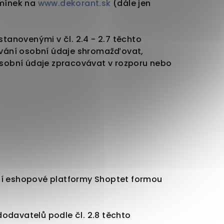
dmínek na
www.dekorant.sk
(dále jen
tanovenými v čl. 2.4 - 2.7 těchto
ování osobní údaje shromažďovat,
osobní údaje zpracovávat v rozporu nebo
í eshopové platformy Shoptet formou
davatelů podle čl. 2.8 těchto