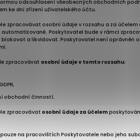
né formou odsouhlasení všeobecných obchodních po
em ke dni zřízení uživatelského účtu.
ele zpracovávat osobní údaje v rozsahu a za účelem s
 automatizované. Poskytovatel bude v rámci zprac
 blokovat a likvidovat. Poskytovatel není oprávněn 
mi.
ele zpracovávat
osobní údaje v tomto rozsahu
:
 GDPR,
tní obchodní činností.
tele zpracovávat
osobní údaje za účelem
poskytován
pouze na pracovištích Poskytovatele nebo jeho subdo