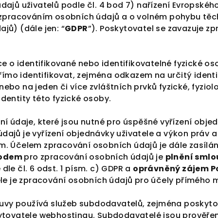
ajů uživatelů podle čl. 4 bod 7) nařízení Evropské
e zpracováním osobních údajů a o volném pohybu těc
jů) (dále jen: “
GDPR
”). Poskytovatel se zavazuje z
e o identifikované nebo identifikovatelné fyzické os
přímo identifikovat, zejména odkazem na určitý identif
 nebo na jeden či více zvláštních prvků fyzické, fyzio
dentity této fyzické osoby.
ní údaje, které jsou nutné pro úspěšné vyřízení obj
ajů je vyřízení objednávky uživatele a výkon práv a
. Účelem zpracování osobních údajů je dále zasílán
vodem
pro zpracování osobních údajů je
plnění smlo
dle čl. 6 odst. 1 písm. c) GDPR a
oprávněný zájem P
 je zpracování osobních údajů pro účely přímého m
louvy používá služeb subdodavatelů, zejména poskyt
kytovatele webhostingu. Subdodavatelé jsou prověře