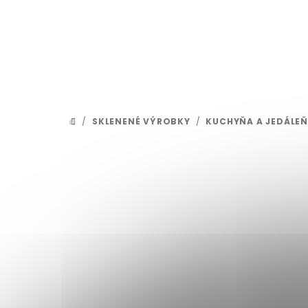
Prejsť na obsah
/
SKLENENÉ VÝROBKY
/
KUCHYŇA A JEDÁLEŇ
DOMOV