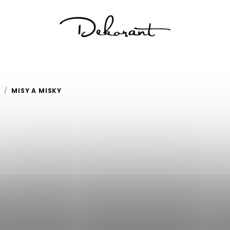
/
MISY A MISKY