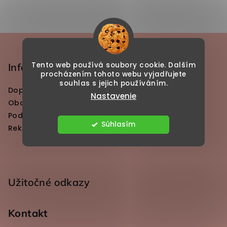
Zápätie
Tento web používá soubory cookie. Dalším
Informácie pre vás
procházením tohoto webu vyjadřujete
souhlas s jejich používáním.
Doprava a platby
Nastavenie
Obchodné podmienky
Podmienky ochrany osobných údajov
Súhlasím
Reklamácia a vrátenie tovaru
Užitočné odkazy
Kontakt