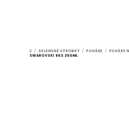
Prejsť na obsah
/
SKLENENÉ VÝROBKY
/
POHÁRE
/
POHÁRE 
DOMOV
SWAROVSKI 6KS 350ML