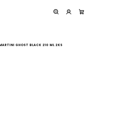
Hľadať
Prihlásenie
Nákupný koš
ARTINI GHOST BLACK 210 ML 2KS