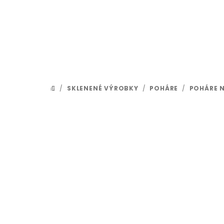
Prejsť na obsah
/
SKLENENÉ VÝROBKY
/
POHÁRE
/
POHÁRE 
DOMOV