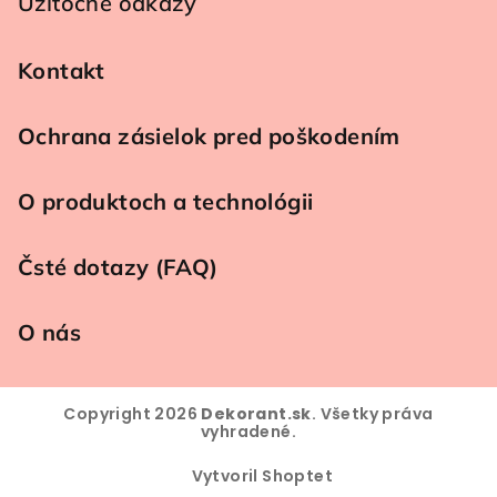
Užitočné odkazy
Kontakt
Ochrana zásielok pred poškodením
O produktoch a technológii
Čsté dotazy (FAQ)
O nás
Copyright 2026
Dekorant.sk
. Všetky práva
vyhradené.
Vytvoril Shoptet