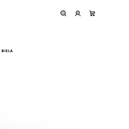
Hľadať
Prihlásenie
Nákupný koš
 BIELA