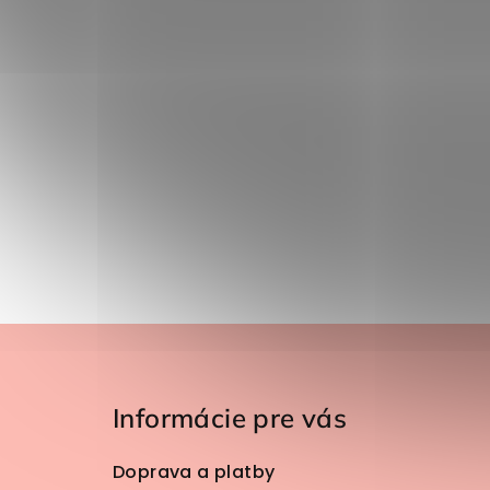
Zápätie
Informácie pre vás
Doprava a platby