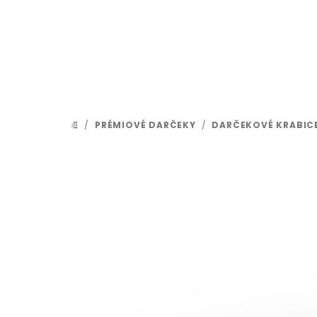
Prejsť na obsah
/
PRÉMIOVÉ DARČEKY
/
DARČEKOVÉ KRABIC
DOMOV